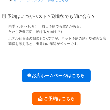
▶️
オールドタウンツアー詳細はこちら
🗓️ 予約はいつがベスト？到着後でも間に合う？
雨季（5月〜10月）
：
前日予約でも空きがある
。
ただし
臨機応変に動ける方向け
です。
ホテル到着後の相談もOKですが、
ネット予約の割引
や
確実な席
確保
を考えると、
出発前の確認がベター
です。
🌐 お店ホームページはこちら
📩 ご予約はこちら