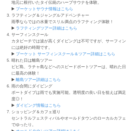
地元に根付いたタイ伝統のハーブサウナを体験。
▶️
プーケットサウナ情報はこちら
ラフティング＆ジャングルアドベンチャー
雨季ならではの水量でスリル満点のラフティング体験！
▶️
ラフティングツアー詳細はこちら
サーフィンスクール
カタビーチでは波が高くダイビングは不可ですが、サーフィン
には絶好の時期です。
▶️
プーケット サーフィンスクール＆ツアー詳細はこちら
晴れた日は離島ツアー
ピピ島、ラチャ島などへのスピードボートツアーは、晴れた日
に最高の体験！
▶️
離島ツアー詳細はこちら
雨の合間にダイビング
ボートダイブは雨でも実施可能。透明度の良い日を狙えば満足
度◎！
▶️
ダイビング情報はこちら
ショッピング＆カフェ巡り
セントラルフェスティバルやオールドタウンのローカルカフェ
でゆったり。