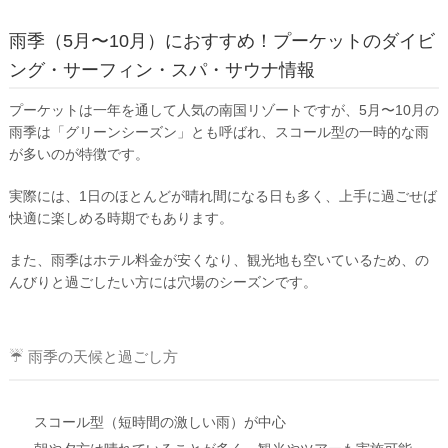
雨季（5月〜10月）におすすめ！プーケットのダイビ
ング・サーフィン・スパ・サウナ情報
プーケットは一年を通して人気の南国リゾートですが、
5月〜10月の
雨季
は「グリーンシーズン」とも呼ばれ、
スコール型の一時的な雨
が多いのが特徴です。
実際には、1日のほとんどが晴れ間になる日も多く、上手に過ごせば
快適に楽しめる時期でもあります。
また、
雨季はホテル料金が安くなり、観光地も空いている
ため、の
んびりと過ごしたい方には穴場のシーズンです。
☔ 雨季の天候と過ごし方
スコール型（短時間の激しい雨）
が中心