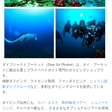
ダイブジャクトプーケット（Dive Jct Phuket）
は、タイ・プーケッ
トに拠点を置くプライベートガイド専門のダイビングショップで
す。
体験ダイビング、ライセンス取得、ファンダイビング、
シミラン諸
島ダイブクルーズ
など、多彩なダイビングコースを提供していま
す。
ダイビング以外にも、
スパ・エステ
、
島内観光ツアー
、
シュノーケ
リング
、チャーター船など、 さまざまなオプショナルツアーを現地