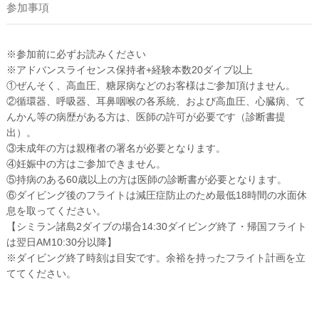
参加事項
※参加前に必ずお読みください
※アドバンスライセンス保持者+経験本数20ダイブ以上
①ぜんそく、高血圧、糖尿病などのお客様はご参加頂けません。
②循環器、呼吸器、耳鼻咽喉の各系統、および高血圧、心臓病、て
んかん等の病歴がある方は、医師の許可が必要です（診断書提
出）。
③未成年の方は親権者の署名が必要となります。
④妊娠中の方はご参加できません。
⑤持病のある60歳以上の方は医師の診断書が必要となります。
⑥ダイビング後のフライトは減圧症防止のため最低18時間の水面休
息を取ってください。
【シミラン諸島2ダイブの場合14:30ダイビング終了・帰国フライト
は翌日AM10:30分以降】
※ダイビング終了時刻は目安です。余裕を持ったフライト計画を立
ててください。